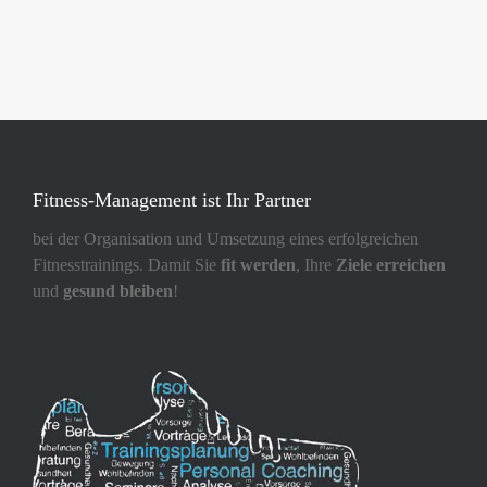
Fitness-Management ist Ihr Partner
bei der Organisation und Umsetzung eines erfolgreichen
Fitnesstrainings. Damit Sie
fit werden
, Ihre
Ziele erreichen
und
gesund bleiben
!