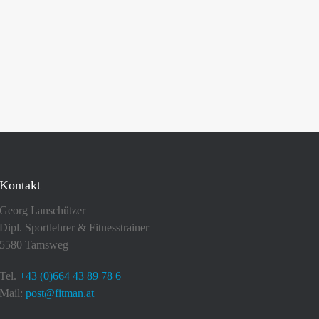
Kontakt
Georg Lanschützer
Dipl. Sportlehrer & Fitnesstrainer
5580 Tamsweg
Tel.
+43 (0)664 43 89 78 6
Mail:
post@fitman.at