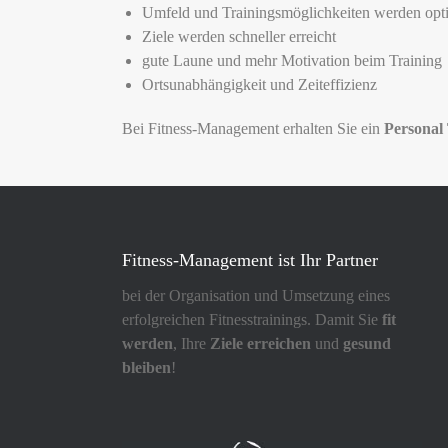
Umfeld und Trainingsmöglichkeiten werden opti
Ziele werden schneller erreicht
gute Laune und mehr Motivation beim Training
Ortsunabhängigkeit und Zeiteffizienz
Bei Fitness-Management erhalten Sie ein
Personal
Fitness-Management ist Ihr Partner
bei der Organisation und Umsetzung eines
erfolgreichen Fitnesstrainings. Damit Sie
fit
werden
, Ihre
Ziele erreichen
und
gesund
bleiben
!