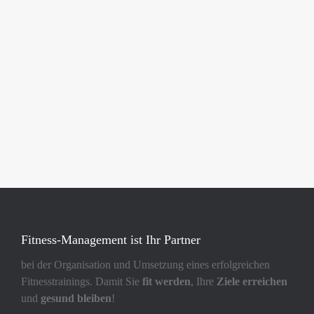
Fitness-Management ist Ihr Partner
bei der Organisation und Umsetzung eines erfolgreichen
Fitnesstrainings. Damit Sie
fit werden
, Ihre
Ziele erreichen
und
gesund bleiben
!